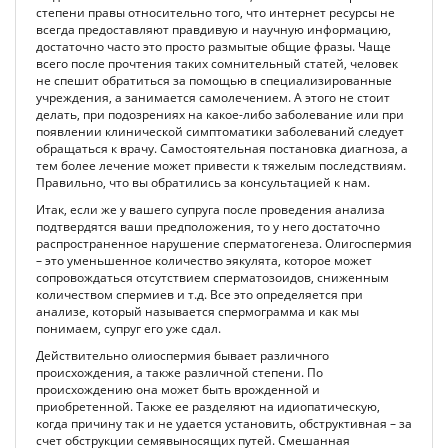
степени правы относительно того, что интернет ресурсы не
всегда предоставляют правдивую и научную информацию,
достаточно часто это просто размытые общие фразы. Чаще
всего после прочтения таких сомнительный статей, человек
не спешит обратиться за помощью в специализированные
учреждения, а занимается самолечением. А этого не стоит
делать, при подозрениях на какое-либо заболевание или при
появлении клинической симптоматики заболеваний следует
обращаться к врачу. Самостоятельная постановка диагноза, а
тем более лечение может привести к тяжелым последствиям.
Правильно, что вы обратились за консультацией к нам.
Итак, если же у вашего супруга после проведения анализа
подтвердятся ваши предположения, то у него достаточно
распространенное нарушение сперматогенеза. Олигоспермия
– это уменьшенное количество эякулята, которое может
сопровождаться отсутствием сперматозоидов, сниженным
количеством спермиев и т.д. Все это определяется при
анализе, который называется спермограмма и как мы
понимаем, супруг его уже сдал.
Действительно олиоспермия бывает различного
происхождения, а также различной степени. По
происхождению она может быть врожденной и
приобретенной. Также ее разделяют на идиопатическую,
когда причину так и не удается установить, обструктивная – за
счет обструкции семявыносящих путей. Смешанная