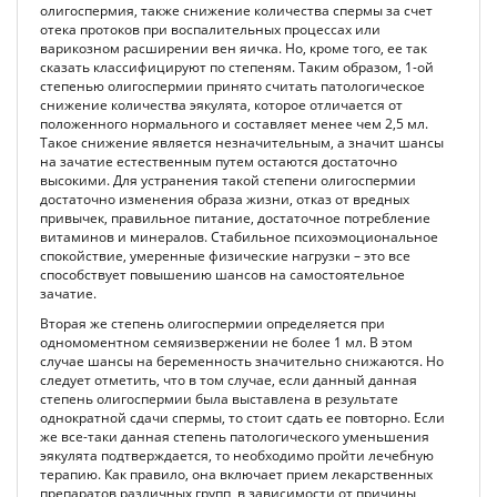
олигоспермия, также снижение количества спермы за счет
отека протоков при воспалительных процессах или
варикозном расширении вен яичка. Но, кроме того, ее так
сказать классифицируют по степеням. Таким образом, 1-ой
степенью олигоспермии принято считать патологическое
снижение количества эякулята, которое отличается от
положенного нормального и составляет менее чем 2,5 мл.
Такое снижение является незначительным, а значит шансы
на зачатие естественным путем остаются достаточно
высокими. Для устранения такой степени олигоспермии
достаточно изменения образа жизни, отказ от вредных
привычек, правильное питание, достаточное потребление
витаминов и минералов. Стабильное психоэмоциональное
спокойствие, умеренные физические нагрузки – это все
способствует повышению шансов на самостоятельное
зачатие.
Вторая же степень олигоспермии определяется при
одномоментном семяизвержении не более 1 мл. В этом
случае шансы на беременность значительно снижаются. Но
следует отметить, что в том случае, если данный данная
степень олигоспермии была выставлена в результате
однократной сдачи спермы, то стоит сдать ее повторно. Если
же все-таки данная степень патологического уменьшения
эякулята подтверждается, то необходимо пройти лечебную
терапию. Как правило, она включает прием лекарственных
препаратов различных групп, в зависимости от причины