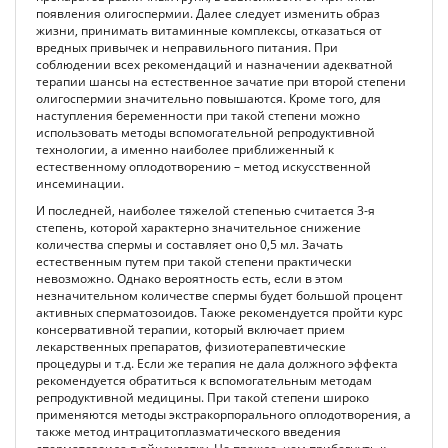
появления олигоспермии. Далее следует изменить образ
жизни, принимать витаминные комплексы, отказаться от
вредных привычек и неправильного питания. При
соблюдении всех рекомендаций и назначении адекватной
терапии шансы на естественное зачатие при второй степени
олигоспермии значительно повышаются. Кроме того, для
наступления беременности при такой степени можно
использовать методы вспомогательной репродуктивной
технологии, а именно наиболее приближенный к
естественному оплодотворению – метод искусственной
инсеминации.
И последней, наиболее тяжелой степенью считается 3-я
степень, которой характерно значительное снижение
количества спермы и составляет оно 0,5 мл. Зачать
естественным путем при такой степени практически
невозможно. Однако вероятность есть, если в этом
незначительном количестве спермы будет большой процент
активных сперматозоидов. Также рекомендуется пройти курс
консервативной терапии, который включает прием
лекарственных препаратов, физиотерапевтические
процедуры и т.д. Если же терапия не дала должного эффекта
рекомендуется обратиться к вспомогательным методам
репродуктивной медицины. При такой степени широко
применяются методы экстракорпорального оплодотворения, а
также метод интрацитоплазматического введения