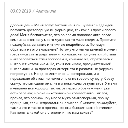
03.03.2019
/
Антонина
Добрый день! Меня зовут Антонина, я пишу вам с надеждой
получить достоверную информацию, так как вы профи своего
дела! Меня беспокоит то, что во время полового акта после
семяизвержения, у моего мужа как-то мало спермы. Простите,
пожалуйста, за такие интимные подробности. Почему я
обратила на это внимание? Потому что мы на данный момент
готовимся стать родителями, но никак не получается. Я стала
интересоваться этим вопросам и, конечно же, обратилась к
интернет источникам. Но, как я понимаю, вразумительной
информации на просторах интернета и различных форумах
попросту нет. Но одно меня очень насторожило, и я
переживаю об этом, но ничего пока не говорю супругу. Сразу
скажу, что мы сдали анализы и пока ждем результатов. У меня
я уверена все хорошо, так как от первого брака у меня уже
есть ребенок, но очень хотелось бы совместного. Так вот,
прочла, что возможно у моего мужа олигоспермия, прошу
прощения, если неправильно написала. Скажите, пожалуйста,
так ли это и также я прочла, что она бывает разной степени.
Как понять какой она степени и что нам делать?