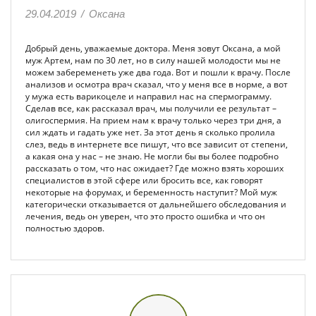
29.04.2019
/
Оксана
Добрый день, уважаемые доктора. Меня зовут Оксана, а мой
муж Артем, нам по 30 лет, но в силу нашей молодости мы не
можем забеременеть уже два года. Вот и пошли к врачу. После
анализов и осмотра врач сказал, что у меня все в норме, а вот
у мужа есть варикоцеле и направил нас на спермограмму.
Сделав все, как рассказал врач, мы получили ее результат –
олигоспермия. На прием нам к врачу только через три дня, а
сил ждать и гадать уже нет. За этот день я сколько пролила
слез, ведь в интернете все пишут, что все зависит от степени,
а какая она у нас – не знаю. Не могли бы вы более подробно
рассказать о том, что нас ожидает? Где можно взять хороших
специалистов в этой сфере или бросить все, как говорят
некоторые на форумах, и беременность наступит? Мой муж
категорически отказывается от дальнейшего обследования и
лечения, ведь он уверен, что это просто ошибка и что он
полностью здоров.