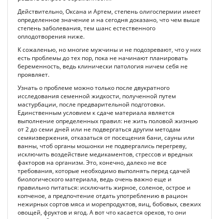
Действительно, Оксана и Артем, степень олигоспермии имеет
определенное значение и на сегодня доказано, что чем выше
степень заболевания, тем шанс естественного
оплодотворения ниже.
К сожаленью, но многие мужчины и не подозревают, что у них
есть проблемы до тех пор, пока не начинают планировать
беременность, ведь клинически патология ничем себя не
проявляет.
Узнать о проблеме можно только после двукратного
исследования семенной жидкости, полученной путем
мастурбации, после предварительной подготовки.
Единственным условием к сдаче материала является
выполнение определенных правил: не жить половой жизнью
от 2 до семи дней или не подвергаться другим методам
семяизвержения, отказаться от посещения бани, сауны или
ванны, чтоб органы мошонки не подвергались перегреву,
исключить воздействие медикаментов, стрессов и вредных
факторов на организм. Это, конечно, далеко не все
требования, которые необходимо выполнять перед сдачей
биологического материала, ведь очень важно еще и
правильно питаться: исключить жирное, соленое, острое и
копченое, а предпочтение отдать употреблению в рацион
нежирных сортов мяса и морепродуктов, яиц, бобовых, свежих
овощей, фруктов и ягод. А вот что касается орехов, то они